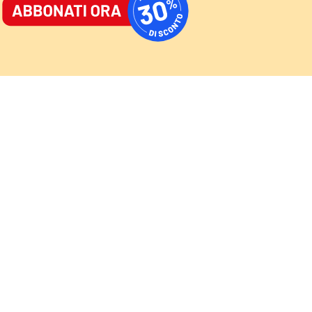
ORNALE
/
ACCEDI
ABBONATI
AST
/
NEWSLETTER
Cultura
Sport
Video
Speciali