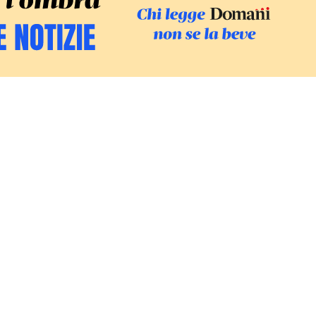
SFOGLIA IL GI
SOSTIENI LE INCHIESTE
/
PODC
Europa
Mondo
Fatti
Ambiente
Economia
Giustizia