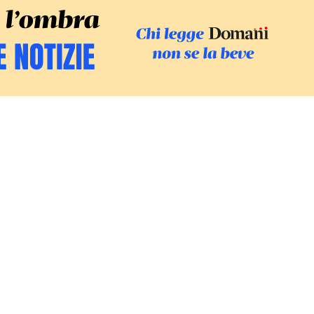
SFOGLIA IL GI
SOSTIENI LE INCHIESTE
/
PODC
Europa
Mondo
Fatti
Ambiente
Economia
Giustizia