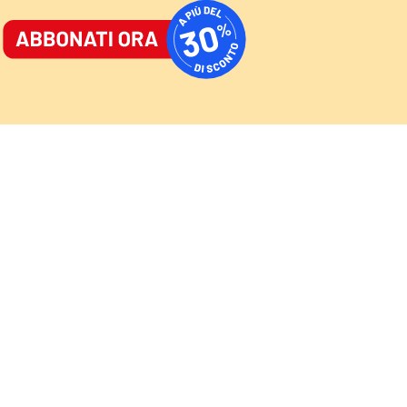
ORNALE
/
ACCEDI
ABBONATI
AST
/
NEWSLETTER
Cultura
Sport
Video
Speciali