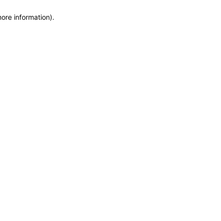
more information)
.