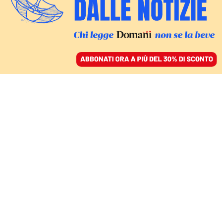
ACCEDI
SFOGLIA IL GIORNALE
/
ABBONATI
ECONOMIA
Amazon Prime,
aumentano i prezzi
dell’abbonamento: