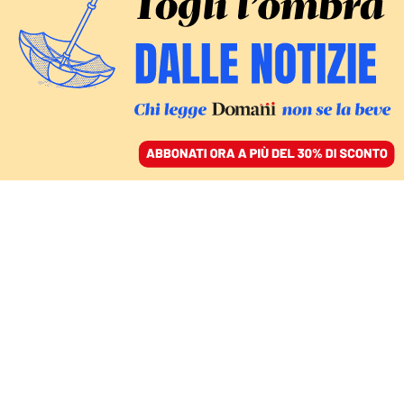
ACCEDI
SFOGLIA IL GIORNALE
/
ABBONATI
ECONOMIA
Cdp pronta a salire al
29,9% di Nexi