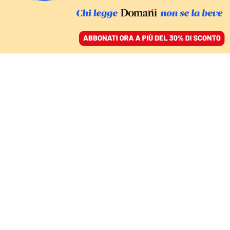
ACCEDI
SFOGLIA IL GIORNALE
/
ABBONATI
DISUGUAGLIANZE
I veri numeri di Assegno
d’inclusione e Sostegno
al lavoro: dimezzati gli
assistiti mentre
aumenta la povertà