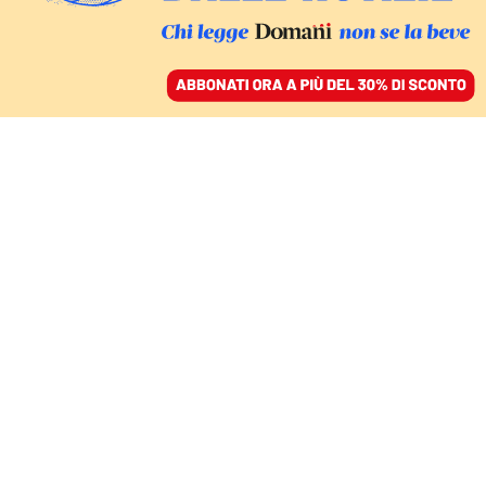
ACCEDI
SFOGLIA IL GIORNALE
/
ABBONATI
L’INCHIESTA – IL PROBLEMA DELLA PROFILAZIONE IN ITALIA
Gli abusi delle forze
dell’ordine su trans e
afrodiscendenti
LUIGI MASTRODONATO
13 settembre 2022 • 17:55