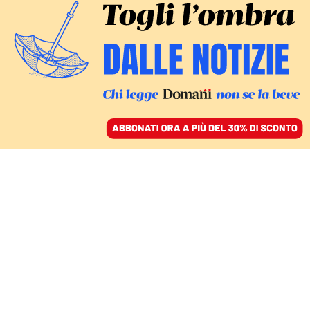
ACCEDI
SFOGLIA IL GIORNALE
/
ABBONATI
CIBO
Birre senza alcol, ma
piene di gusto