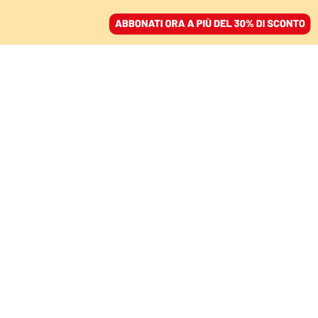
ACCEDI
SFOGLIA IL GIORNALE
/
ABBONATI
LE INDAGINI SULL’OMICIDIO PIPPO FAVA
Ma chi c’era davvero al
summit mafioso prima
di uccidere Pippo Fava?
A CURA DELL'ASSOCIAZIONE COSA
VOSTRA
06 gennaio 2022 • 19:00
Aggiornato, 11 gennaio 2022 • 15:38