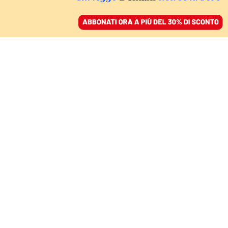
ACCEDI
SFOGLIA IL GIORNALE
/
ABBONATI
LE VITTIME INNOCENTI DI MAFIA
Taranto, il
“messaggio” al
poliziotto del carcere
che non faceva sconti
SARA CELA - ASSOCIAZIONE COSA
VOSTRA