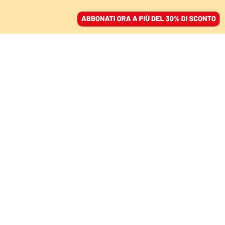
ACCEDI
SFOGLIA IL GIORNALE
/
ABBONATI
LE VITTIME INNOCENTI DI MAFIA
Celestino, un testimone
scomodo rimasto senza
giustizia
CHIARA CANU - ASSOCIAZIONE COSA
VOSTRA
22 marzo 2022 • 19:00