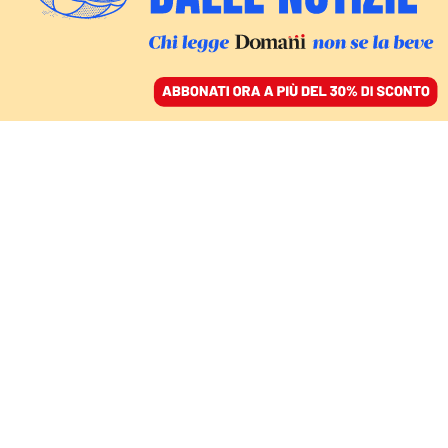
ACCEDI
SFOGLIA IL GIORNALE
/
ABBONATI
I NUMERI DI ANTIGONE
Il carcere di San Vittore
a Milano è fuori
controllo: otto in una
cella a 40 gradi