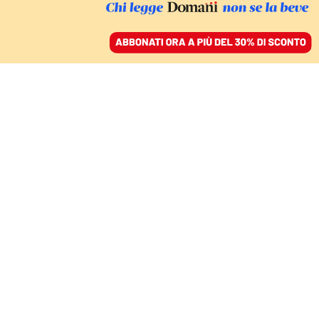
ACCEDI
SFOGLIA IL GIORNALE
/
ABBONATI
ROMA
Casamonica, confisca di
beni per 20 milioni di
euro
11 febbraio 2022 • 12:46
Aggiornato, 11 febbraio 2022 • 13:12