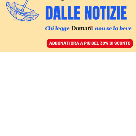
ACCEDI
SFOGLIA IL GIORNALE
/
ABBONATI
FATTI
Famiglie abbandonate
ai centri estivi, tra costi
astronomici e