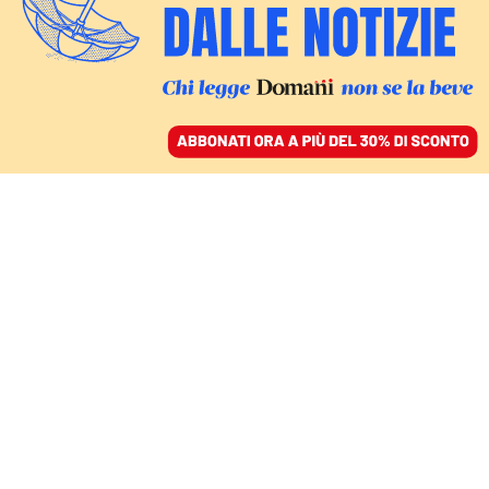
ACCEDI
SFOGLIA IL GIORNALE
/
ABBONATI
IL DDL VALDITARA
Corpi, sessualità e
consenso: vietare di
parlarne a scuola