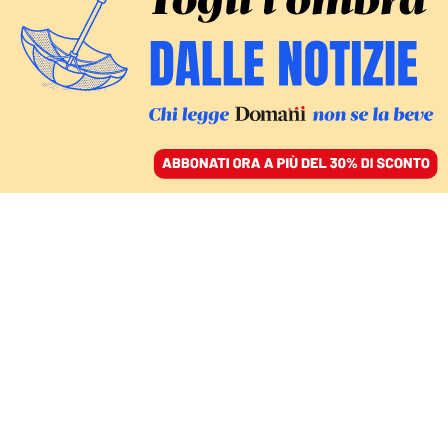
ACCEDI
SFOGLIA IL GIORNALE
/
ABBONATI
FATTI
L’opposizione al
governo riparte dalla