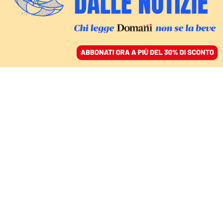
ACCEDI
SFOGLIA IL GIORNALE
/
ABBONATI
FATTI
Professionali e Its, un
salto nel buio. Il regalo
di Valditara alle imprese
FIORELLA FARINELLI