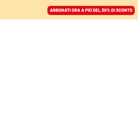
ACCEDI
SFOGLIA IL GIORNALE
/
ABBONATI
IL FUTURO È ADESSO
La nuova America tra
«protezione» e
«sicurezza», Del Pero:
«Trump chiederà all’Ue
di staccarsi dalla Cina»