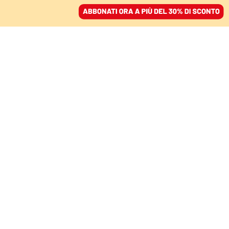
ACCEDI
SFOGLIA IL GIORNALE
/
ABBONATI
DIVISE VIOLENTE / 1
Il Tso e una vita
strappata, storia di un
abuso di Stato
PAOLO DI FALCO
30 dicembre 2024 • 07:00
Aggiornato, 05 agosto 2025 • 12:23