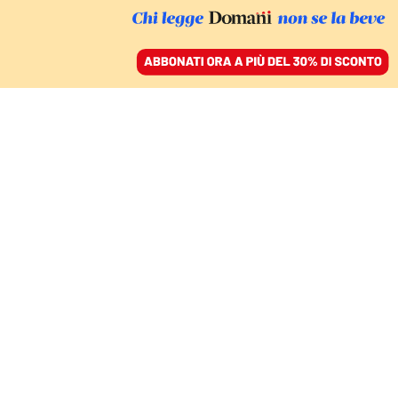
ACCEDI
SFOGLIA IL GIORNALE
/
ABBONATI
TAVOLO SOSPESO
La giravolta di Gkn,
tornano a sperare i
lavoratori toscani
CARMEN BAFFI
04 agosto 2021 • 20:52