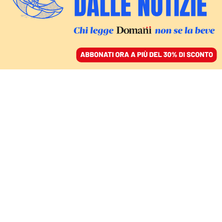
ACCEDI
SFOGLIA IL GIORNALE
/
ABBONATI
I LIMITI POLITICI DELL’INIZIATIVA AMERICANA
La ricostruzione
dell’Afghanistan è stata
una costosa illusione