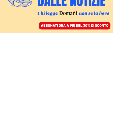
ACCEDI
SFOGLIA IL GIORNALE
/
ABBONATI
COSÌ BIG PHARMA ELUDE LE TASSE
La strategia di Moderna
per avere fondi pubblici
e aggirare il fisco
FRANCESCA DE BENEDETTI