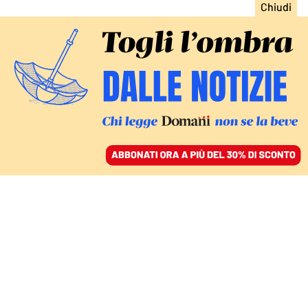
ACCEDI
SFOGLIA IL GIORNALE
/
ABBONATI
FATTI
L’Ue prova a fermare la