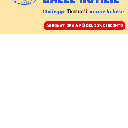
ACCEDI
SFOGLIA IL GIORNALE
/
ABBONATI
PALERMO
Marzia Sabella, la prima
donna a capo di una
grande procura
italiana in attesa del