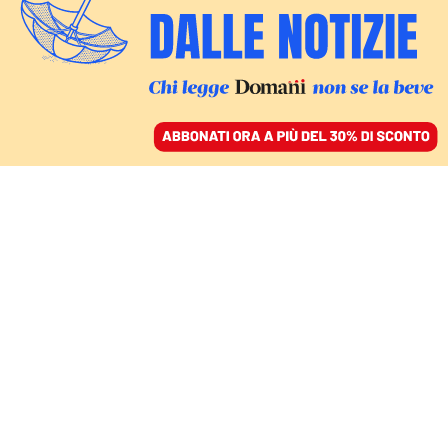
ACCEDI
SFOGLIA IL GIORNALE
/
ABBONATI
INCHIESTA / 1
Contratti, mostre e
Romania: Mollicone e il
mistero Ionescu