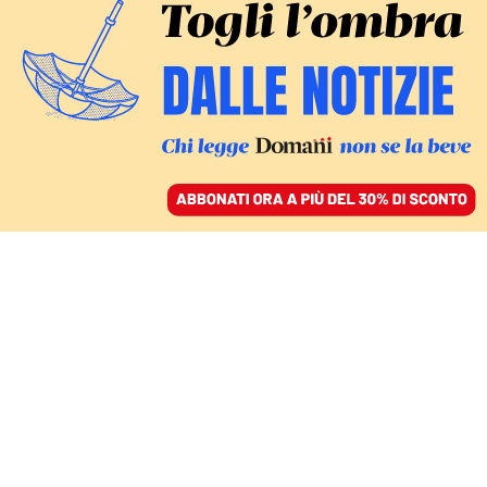
ACCEDI
SFOGLIA IL GIORNALE
/
ABBONATI
LA DENUNCIA DELLA PROCURATRICE
La ’ndrangheta e
l’Emilia Romagna «terra