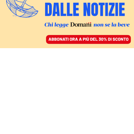
ACCEDI
SFOGLIA IL GIORNALE
/
ABBONATI
DOPO L’INCHIESTA DI DOMANI
Nordio sul caso Almasri:
«I nostri atti
smentiscono i giornali»