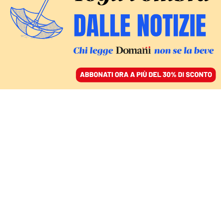
ACCEDI
SFOGLIA IL GIORNALE
/
ABBONATI
PROCESSO IN CORSO
«Il calvario dei cristiani
copti in Egitto»,
l’articolo per cui Zaki è