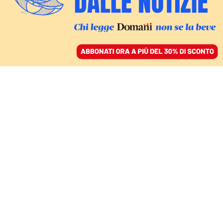
ACCEDI
SFOGLIA IL GIORNALE
/
ABBONATI
FATTI
Per la Corte di appello
di Roma gli Spada sono
un clan mafioso
12 gennaio 2021 • 18:49