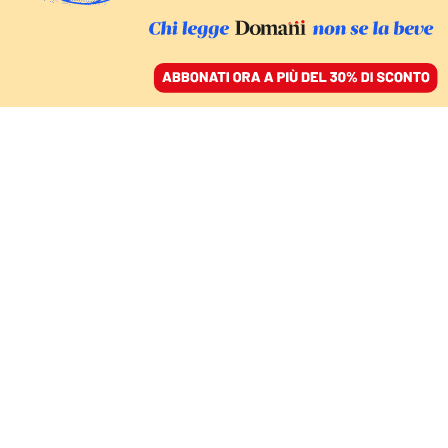
ACCEDI
SFOGLIA IL GIORNALE
/
ABBONATI
CIBO
Un italiano ha fatto
amare la pizza ai
finlandesi che lo
avevano snobbato