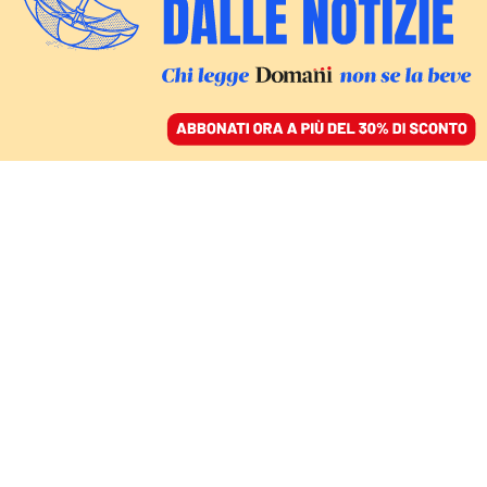
ACCEDI
SFOGLIA IL GIORNALE
/
ABBONATI
FATTI
Il sondaggio dei Pro Vita
contro l’educazione
sessuo-affettiva nelle