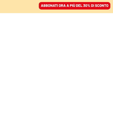
ACCEDI
SFOGLIA IL GIORNALE
/
ABBONATI
MANIFESTAZIONI IN 43 CITTÀ
Sciopero generale, i
sindacati: «Manovra da
buttare: servono più
soldi per sanità e
scuola»
DAVIDE DEPASCALE