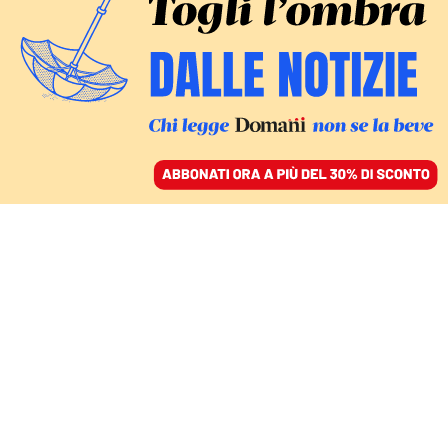
ACCEDI
SFOGLIA IL GIORNALE
/
ABBONATI
IL REPORT DI ANTIGONE
Sovraffollate fino al 220
per cento: il disastro