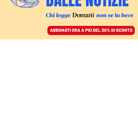
ACCEDI
SFOGLIA IL GIORNALE
/
ABBONATI
FATTI
Una pioggia di milioni
sullo sport, ma ora le
federazioni dovranno
pagare affitto e bollette