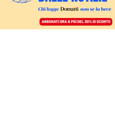
ACCEDI
SFOGLIA IL GIORNALE
/
ABBONATI
GIUSTIZIA
Meloni è pronta a lasciar
morire in carcere
l’anarchico Cospito
GIULIA MERLO