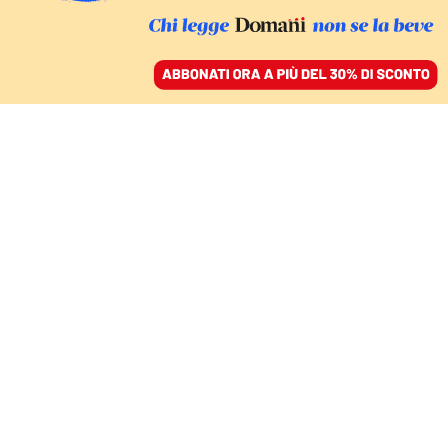
ACCEDI
SFOGLIA IL GIORNALE
/
ABBONATI
GIUSTIZIA
Primo sì alla legge che
impone ai giornali di
pubblicare le sentenze
di assoluzione