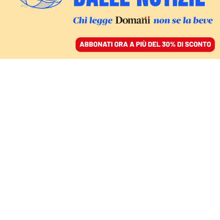
ACCEDI
SFOGLIA IL GIORNALE
/
ABBONATI
GIUSTIZIA
Geografia giudiziaria,
l’Anm contesta il ritorno
dei “tribunalini” del ddl
di Nordio