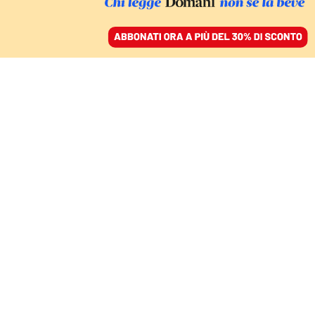
ACCEDI
SFOGLIA IL GIORNALE
/
ABBONATI
PERCHÉ VOTARE NO
Il governo vuole toghe
intimidite e che non
disturbino
MARCELLO BASILICO
30 ottobre 2025 • 20:11