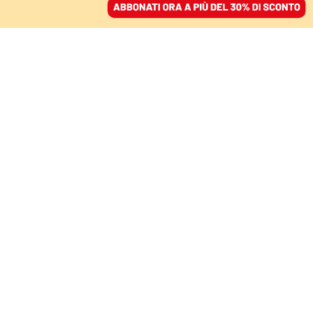
ACCEDI
SFOGLIA IL GIORNALE
/
ABBONATI
LA DOTTRINA DELLA NON INGERENZA
La Cina riempie il vuoto
americano negando i
diritti umani universali
NADIA URBINATI
politologa
22 agosto 2021 • 10:29
Aggiornato, 22 agosto 2021 • 17:32