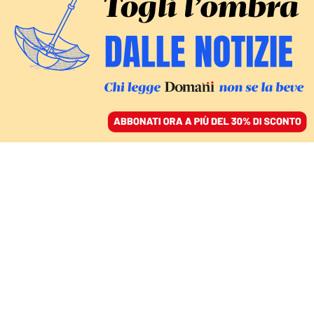
ACCEDI
SFOGLIA IL GIORNALE
/
ABBONATI
LA POLITICA DEI “BONUS” NE È UN ESEMPIO.
Il bonus psicologo è uno
strumento d’emergenza