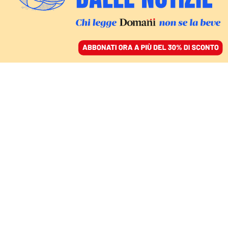
ACCEDI
SFOGLIA IL GIORNALE
/
ABBONATI
COMMENTI
Il problema di Israele è
non avere
una Costituzione