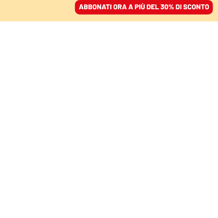
ACCEDI
SFOGLIA IL GIORNALE
/
ABBONATI
COMMENTI
Perché l’attacco di
Meloni a Domani è
pericoloso per tutti
EMILIANO FITTIPALDI
direttore
30 luglio 2024 • 13:30
Aggiornato, 30 luglio 2024 • 14:30