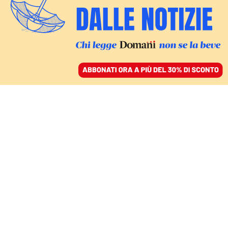
ACCEDI
SFOGLIA IL GIORNALE
/
ABBONATI
SATIRA
Povera Argentina, le
motoseghe di Milei sono
di un modello