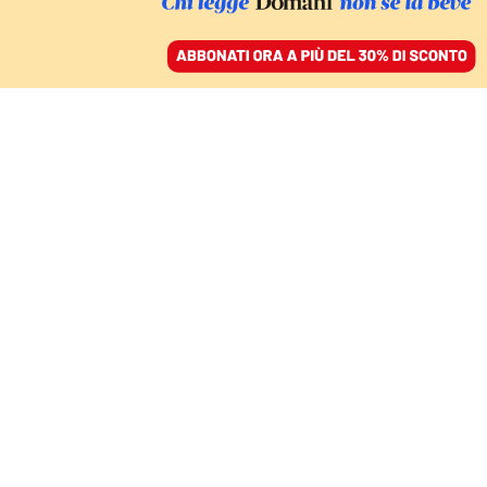
ACCEDI
SFOGLIA IL GIORNALE
/
ABBONATI
COMMENTI
Reddito minimo: una
battaglia da portare in
Europa
ELENA GRANAGLIA
21 maggio 2024 • 19:51