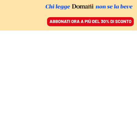
ACCEDI
SFOGLIA IL GIORNALE
/
ABBONATI
COMMENTI
Sussidi a imprese e
incentivi all’edilizia:
così sprechiamo il
Recovery fund