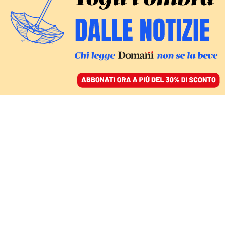
ACCEDI
SFOGLIA IL GIORNALE
/
ABBONATI
L’UE DEVE BATTERE UN COLPO SULLA DISUGUAGLIANZA
Una tassa europea sui
grandi patrimoni è