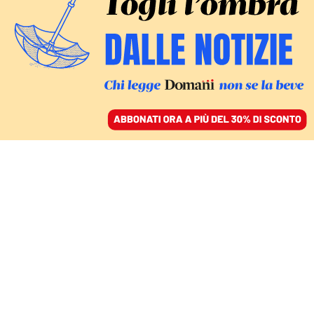
ACCEDI
SFOGLIA IL GIORNALE
/
ABBONATI
CULTURA
Dal calcio alla
vendemmia, la seconda