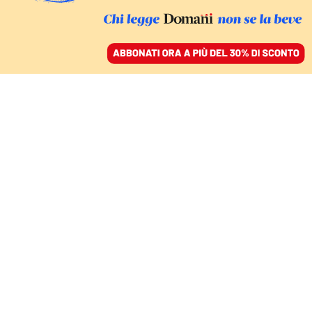
ACCEDI
SFOGLIA IL GIORNALE
/
ABBONATI
IL NUOVO FILM DI PAOLO SORRENTINO
Ecco il trailer di “È stata
la mano di dio”:
Sorrentino è sempre
grande