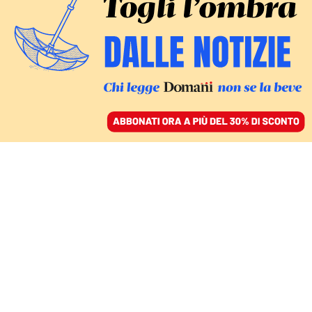
ACCEDI
SFOGLIA IL GIORNALE
/
ABBONATI
CULTURA
Familiare, forse un po’
troppo: ecco i legami