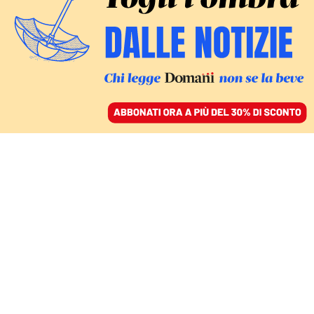
ACCEDI
SFOGLIA IL GIORNALE
/
ABBONATI
INTERVISTA
Ferocia e timidezza,
come si diventa Altan: